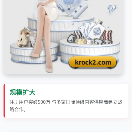
规模扩大
注册用户突破500万,与多家国际顶级内容供应商建立战
略合作。