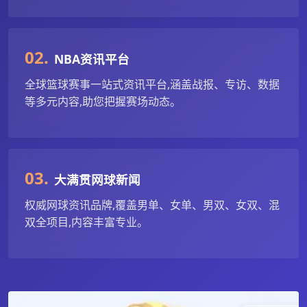
02.
NBA资讯平台
全球篮球赛事一站式资讯平台,涵盖战报、专访、数据
等多元内容,助您把握赛场动态。
03.
大满贯网球新闻
权威网球资讯品牌,覆盖男单、女单、男双、女双、混
双全项目,内容丰富专业。