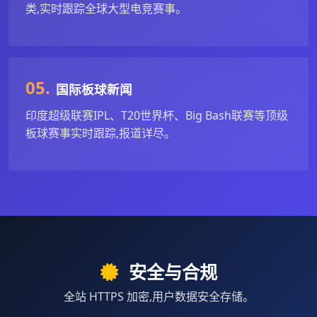
类,实时跟踪全球大型电竞赛事。
05.
国际板球新闻
印度超级联赛IPL、T20世界杯、Big Bash联赛等顶级
板球赛事实时跟踪,报道详尽。
安全与合规
全站 HTTPS 加密,用户数据安全存储。