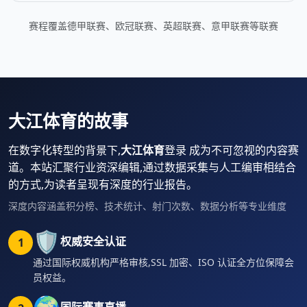
赛程覆盖德甲联赛、欧冠联赛、英超联赛、意甲联赛等联赛
大江体育的故事
在数字化转型的背景下,
大江体育
登录 成为不可忽视的内容赛
道。本站汇聚行业资深编辑,通过数据采集与人工编审相结合
的方式,为读者呈现有深度的行业报告。
深度内容涵盖积分榜、技术统计、射门次数、数据分析等专业维度
🛡
权威安全认证
1
通过国际权威机构严格审核,SSL 加密、ISO 认证全方位保障会
员权益。
🌍
国际赛事直播