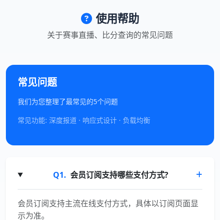
使用帮助
关于赛事直播、比分查询的常见问题
常见问题
我们为您整理了最常见的5个问题
常见功能: 深度报道 · 响应式设计 · 负载均衡
Q1.
会员订阅支持哪些支付方式?
会员订阅支持主流在线支付方式，具体以订阅页面显
示为准。