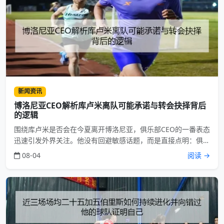
新闻资讯
博洛尼亚CEO解析库卢米离队可能承诺与转会抉择背后
的逻辑
围绕库卢米是否会在今夏离开博洛尼亚，俱乐部CEO的一番表态
迅速引发外界关注。他没有回避敏感话题，而是直接点明：俱乐
部曾向球员作出承诺，如果出现合适报价，就会为其离队打开大
08-04
阅读 →
门。这句话看似简短，却包含了现...