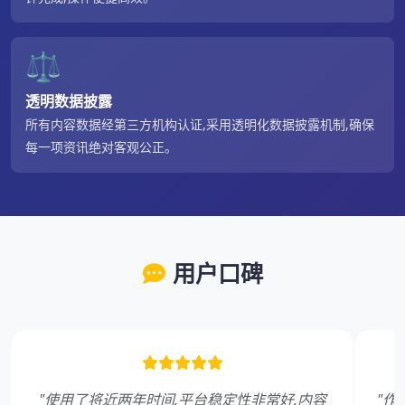
⚖️
透明数据披露
所有内容数据经第三方机构认证,采用透明化数据披露机制,确保
每一项资讯绝对客观公正。
用户口碑
"使用了将近两年时间,平台稳定性非常好,内容
"作