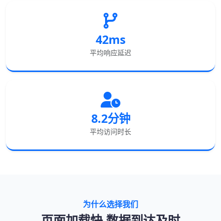
42ms
平均响应延迟
8.2分钟
平均访问时长
为什么选择我们
页面加载快,数据到达及时